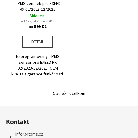
u
TPMS ventilek pro EXEED
o
a
k
RX 02/2023-12/2025
d
j
Skladem
t
u
od 495,04 Kč bez DPH
í
ů
599 Kč
od
k
t
t
?
DETAIL
ů
Naprogramovaný TPMS
senzor pro EXEED RX
02/2023-12/2025. OEM
HLEDAT
kvalita a garance funkčnosti.
1
položek celkem
O
D
v
o
Z
l
p
á
á
o
Kontakt
d
p
r
a
u
a
info
@
4tpms.cz
c