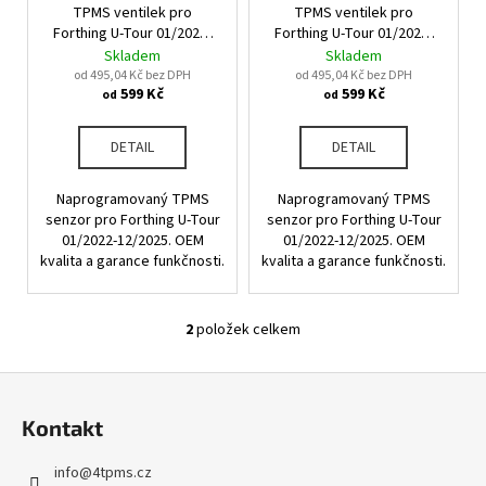
u
TPMS ventilek pro
TPMS ventilek pro
o
a
k
Forthing U-Tour 01/2022-
Forthing U-Tour 01/2022-
d
j
12/2025
12/2025
Skladem
Skladem
t
u
od 495,04 Kč bez DPH
od 495,04 Kč bez DPH
í
ů
599 Kč
599 Kč
od
od
k
t
t
?
DETAIL
DETAIL
ů
Naprogramovaný TPMS
Naprogramovaný TPMS
senzor pro Forthing U-Tour
senzor pro Forthing U-Tour
01/2022-12/2025. OEM
01/2022-12/2025. OEM
HLEDAT
kvalita a garance funkčnosti.
kvalita a garance funkčnosti.
2
položek celkem
O
D
v
o
Z
l
p
á
á
o
Kontakt
d
p
r
a
u
a
info
@
4tpms.cz
c