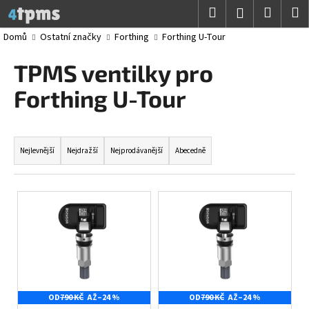
K
Přejít
Hledat
Nákup
M
Přihlášení
na
o
obsah
Zpět
Zpět
košík
Domů
Ostatní značky
Forthing
Forthing U-Tour
š
í
TPMS ventilky pro
C
k
o
Forthing U-Tour
p
o
Ř
t
a
Nejlevnější
Nejdražší
Nejprodávanější
Abecedně
ř
z
e
e
V
b
n
ý
u
í
p
j
p
i
e
r
s
t
o
p
e
d
OD
790 KČ
AŽ
–24 %
OD
790 KČ
AŽ
–24 %
r
n