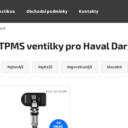
ostikou
Obchodní podmínky
Kontakty
o II
Co potřebujete najít?
TPMS ventilky pro Haval Dar
HLEDAT
Ř
a
Nejlevnější
Nejdražší
Nejprodávanější
Abecedně
z
Doporučujeme
e
V
n
ý
Kód:
29170/BR
í
p
p
i
r
s
o
p
OD
d
790 KČ