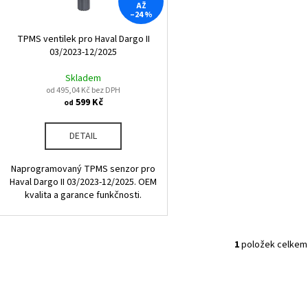
r
AŽ
u
–24 %
o
k
d
TPMS ventilek pro Haval Dargo II
t
03/2023-12/2025
u
ů
k
Skladem
od 495,04 Kč bez DPH
t
599 Kč
od
ů
DETAIL
Naprogramovaný TPMS senzor pro
Haval Dargo II 03/2023-12/2025. OEM
kvalita a garance funkčnosti.
1
položek celkem
O
v
l
á