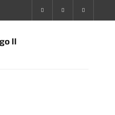
Hledat
Přihlášení
Nákupní
košík
go II