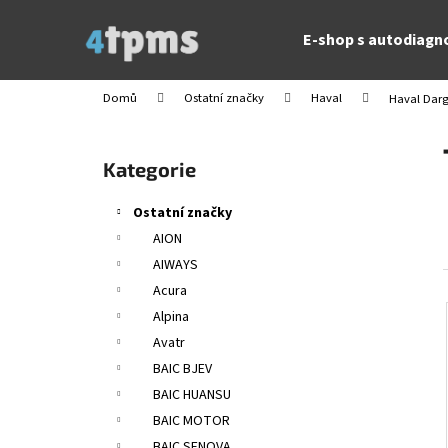
K
Přejít
na
o
E-shop s autodiagn
obsah
Zpět
Zpět
š
do
do
í
Domů
Ostatní značky
Haval
Haval Darg
obchodu
obchodu
k
P
o
Přeskočit
Kategorie
s
kategorie
t
Ostatní značky
r
AION
a
AIWAYS
n
Acura
n
Alpina
í
Avatr
p
BAIC BJEV
a
BAIC HUANSU
n
BAIC MOTOR
e
BAIC SENOVA