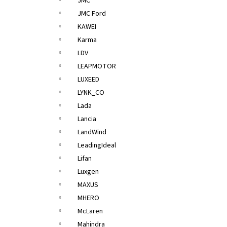
JMC
JMC Ford
KAWEI
Karma
LDV
LEAPMOTOR
LUXEED
LYNK_CO
Lada
Lancia
LandWind
LeadingIdeal
Lifan
Luxgen
MAXUS
MHERO
McLaren
Mahindra