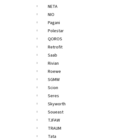
NETA
NIO
Pagani
Polestar
QOROS
Retrofit
Saab
Rivian
Roewe
SGMW
Scion
Seres
Skyworth
Soueast
TJFAW
TRAUM
Tata