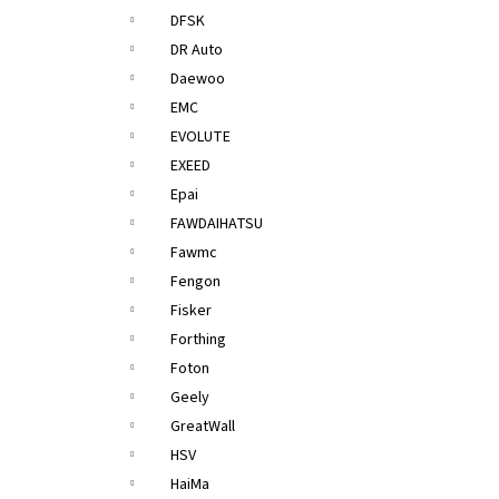
DFSK
DR Auto
Daewoo
EMC
EVOLUTE
EXEED
Epai
FAWDAIHATSU
Fawmc
Fengon
Fisker
Forthing
Foton
Geely
GreatWall
HSV
HaiMa