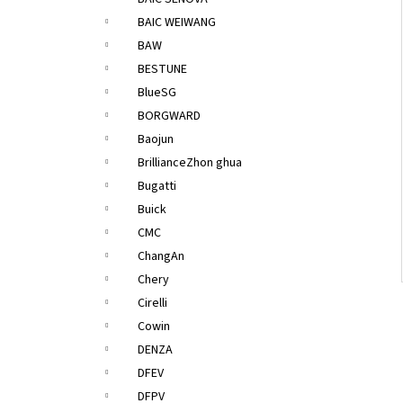
l
BAIC WEIWANG
BAW
BESTUNE
BlueSG
BORGWARD
Baojun
BrillianceZhon ghua
Bugatti
Buick
CMC
ChangAn
Chery
Cirelli
Cowin
DENZA
DFEV
DFPV