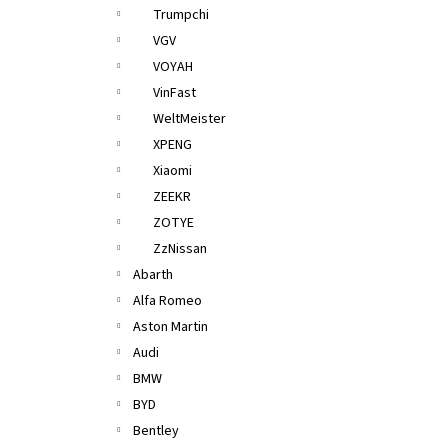
Trumpchi
VGV
VOYAH
VinFast
WeltMeister
XPENG
Xiaomi
ZEEKR
ZOTYE
ZzNissan
Abarth
Alfa Romeo
Aston Martin
Audi
BMW
BYD
Bentley