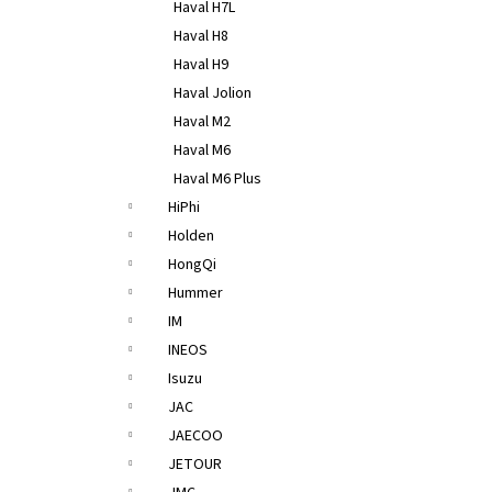
Haval H7L
Haval H8
Haval H9
Haval Jolion
Haval M2
Haval M6
Haval M6 Plus
HiPhi
Holden
HongQi
Hummer
IM
INEOS
Isuzu
JAC
JAECOO
JETOUR