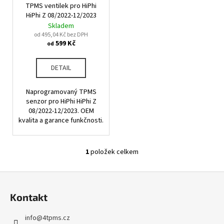
u
TPMS ventilek pro HiPhi
o
a
k
HiPhi Z 08/2022-12/2023
d
j
Skladem
t
u
od 495,04 Kč bez DPH
í
ů
599 Kč
od
k
t
t
?
DETAIL
ů
Naprogramovaný TPMS
senzor pro HiPhi HiPhi Z
08/2022-12/2023. OEM
HLEDAT
kvalita a garance funkčnosti.
1
položek celkem
O
D
v
o
Z
l
p
á
á
o
Kontakt
d
p
r
a
u
a
info
@
4tpms.cz
c