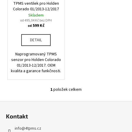
u
TPMS ventilek pro Holden
o
a
k
Colorado 01/2013-12/2017
d
j
Skladem
t
u
od 495,04 Kč bez DPH
í
ů
599 Kč
od
k
t
t
?
DETAIL
ů
Naprogramovaný TPMS
senzor pro Holden Colorado
01/2013-12/2017. OEM
HLEDAT
kvalita a garance funkčnosti.
1
položek celkem
O
D
v
o
Z
l
p
á
á
o
Kontakt
d
p
r
a
u
a
info
@
4tpms.cz
c