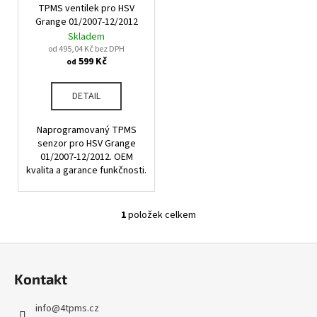
u
TPMS ventilek pro HSV
o
a
k
Grange 01/2007-12/2012
d
j
Skladem
t
u
od 495,04 Kč bez DPH
í
ů
599 Kč
od
k
t
t
?
DETAIL
ů
Naprogramovaný TPMS
senzor pro HSV Grange
01/2007-12/2012. OEM
HLEDAT
kvalita a garance funkčnosti.
1
položek celkem
O
D
v
o
Z
l
p
á
á
o
Kontakt
d
p
r
a
u
a
info
@
4tpms.cz
c