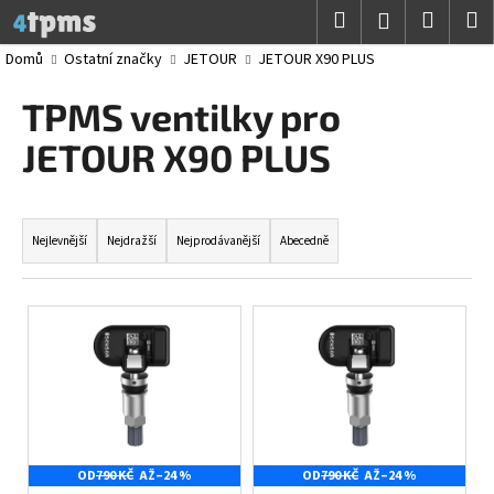
K
Přejít
Hledat
Nákup
M
Přihlášení
na
o
obsah
Zpět
Zpět
košík
Domů
Ostatní značky
JETOUR
JETOUR X90 PLUS
š
í
TPMS ventilky pro
C
k
o
JETOUR X90 PLUS
p
o
Ř
t
a
Nejlevnější
Nejdražší
Nejprodávanější
Abecedně
ř
z
e
e
V
b
n
ý
u
í
p
j
p
i
e
r
s
t
o
p
e
d
OD
790 KČ
AŽ
–24 %
OD
790 KČ
AŽ
–24 %
r
n