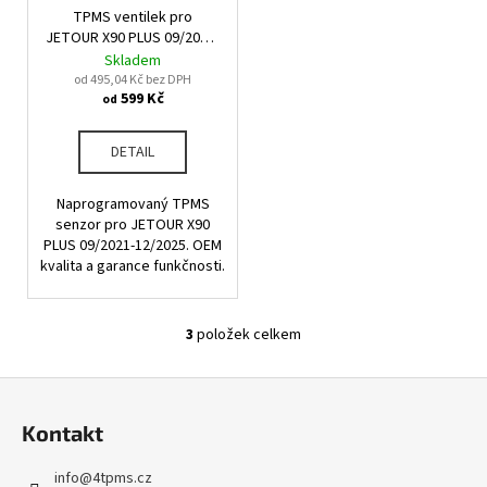
č
TPMS ventilek pro
u
JETOUR X90 PLUS 09/2021-
j
12/2025
Skladem
e
od 495,04 Kč bez DPH
m
599 Kč
od
e
DETAIL
Naprogramovaný TPMS
senzor pro JETOUR X90
PLUS 09/2021-12/2025. OEM
kvalita a garance funkčnosti.
3
položek celkem
O
v
Z
l
á
á
Kontakt
d
p
a
a
info
@
4tpms.cz