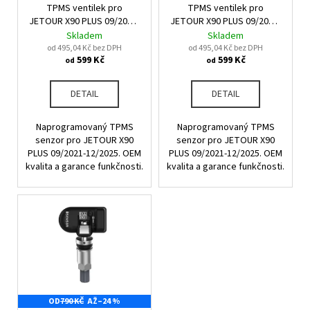
u
TPMS ventilek pro
TPMS ventilek pro
o
a
k
JETOUR X90 PLUS 09/2021-
JETOUR X90 PLUS 09/2021-
d
j
12/2025
12/2025
Skladem
Skladem
t
u
od 495,04 Kč bez DPH
od 495,04 Kč bez DPH
í
ů
599 Kč
599 Kč
od
od
k
t
t
?
DETAIL
DETAIL
ů
Naprogramovaný TPMS
Naprogramovaný TPMS
senzor pro JETOUR X90
senzor pro JETOUR X90
PLUS 09/2021-12/2025. OEM
PLUS 09/2021-12/2025. OEM
HLEDAT
kvalita a garance funkčnosti.
kvalita a garance funkčnosti.
D
o
p
o
r
u
OD
790 KČ
AŽ
–24 %