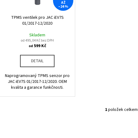
r
AŽ
u
–24 %
o
k
d
TPMS ventilek pro JAC iEV7S
t
01/2017-12/2020
u
ů
k
Skladem
od 495,04 Kč bez DPH
t
599 Kč
od
ů
DETAIL
Naprogramovaný TPMS senzor pro
JAC iEV7S 01/2017-12/2020. OEM
kvalita a garance funkčnosti.
1
položek celkem
O
v
l
á