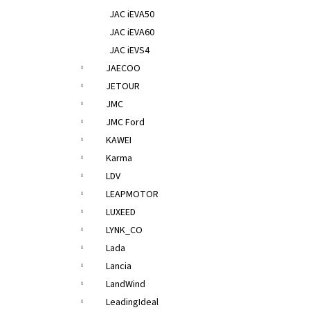
JAC iEVA50
JAC iEVA60
JAC iEVS4
JAECOO
JETOUR
JMC
JMC Ford
KAWEI
Karma
LDV
LEAPMOTOR
LUXEED
LYNK_CO
Lada
Lancia
LandWind
LeadingIdeal