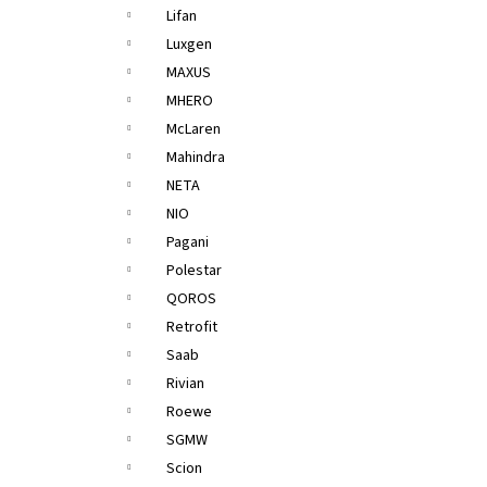
Lifan
Luxgen
MAXUS
MHERO
McLaren
Mahindra
NETA
NIO
Pagani
Polestar
QOROS
Retrofit
Saab
Rivian
Roewe
SGMW
Scion