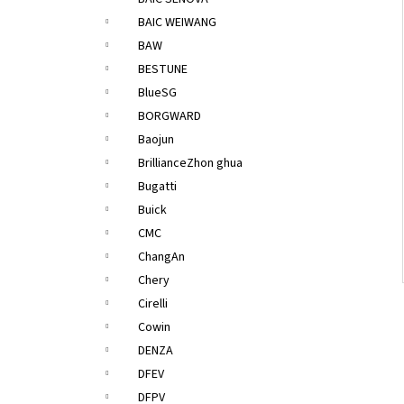
l
BAIC WEIWANG
BAW
BESTUNE
BlueSG
BORGWARD
Baojun
BrillianceZhon ghua
Bugatti
Buick
CMC
ChangAn
Chery
Cirelli
Cowin
DENZA
DFEV
DFPV