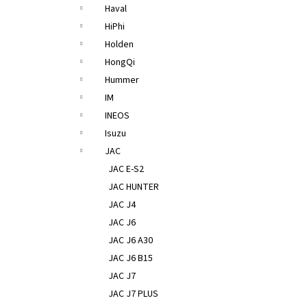
Haval
HiPhi
Holden
HongQi
Hummer
IM
INEOS
Isuzu
JAC
JAC E-S2
JAC HUNTER
JAC J4
JAC J6
JAC J6 A30
JAC J6 B15
JAC J7
JAC J7 PLUS