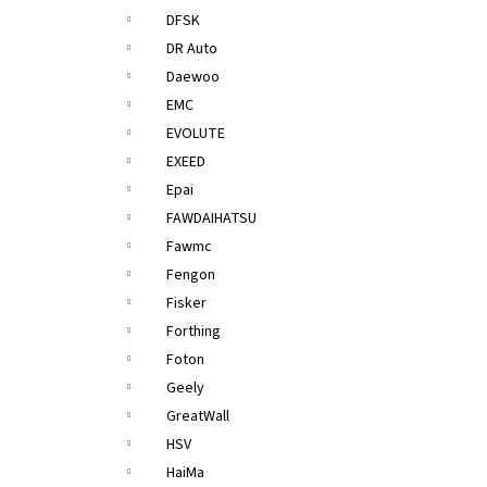
DFSK
DR Auto
Daewoo
EMC
EVOLUTE
EXEED
Epai
FAWDAIHATSU
Fawmc
Fengon
Fisker
Forthing
Foton
Geely
GreatWall
HSV
HaiMa