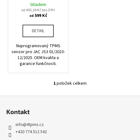
d
Skladem
t
a
u
od 495,04 Kč bez DPH
ů
j
599 Kč
od
k
í
t
DETAIL
t
ů
?
Naprogramovaný TPMS
senzor pro JAC JS3 01/2023-
12/2025. OEM kvalita a
garance funkčnosti.
HLEDAT
1
položek celkem
O
v
Z
D
l
o
á
á
Kontakt
p
d
p
o
a
a
info
@
4tpms.cz
r
c
t
+420 774 512 542
u
í