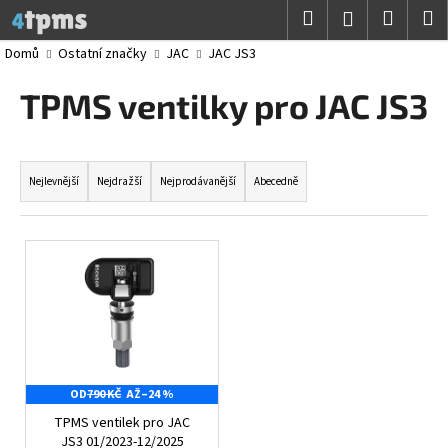
K
Přejít
Hledat
Nákup
M
Přihlášení
na
o
obsah
Zpět
Zpět
košík
Domů
Ostatní značky
JAC
JAC JS3
š
í
TPMS ventilky pro JAC JS3
C
k
o
Ř
p
a
o
Nejlevnější
Nejdražší
Nejprodávanější
Abecedně
z
t
e
ř
V
n
e
ý
í
b
p
p
u
i
r
j
s
o
e
p
d
t
OD
790 KČ
AŽ
–24 %
r
u
e
TPMS ventilek pro JAC
o
k
JS3 01/2023-12/2025
n